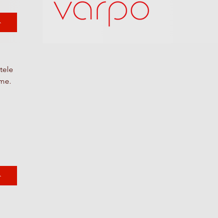
tele
dme.