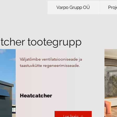
Varpo Grupp OÜ
Proj
tcher tootegrupp
Väljatõmbe ventilatsiooniseade ja
taastuvkütte regeneerimisseade.
Heatcatcher
Loe lisaks