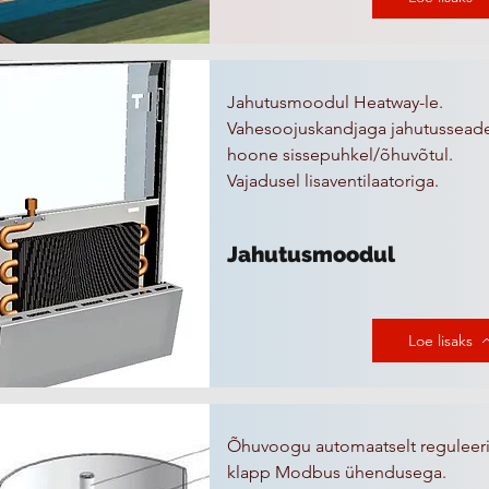
Jahutusmoodul Heatway-le.
Vahesoojuskandjaga jahutussead
hoone sissepuhkel/õhuvõtul.
Vajadusel lisaventilaatoriga.
Jahutusmoodul
Loe lisaks
Õhuvoogu automaatselt reguleer
klapp Modbus ühendusega.