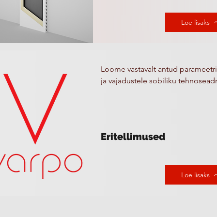
Loe lisaks
Loome vastavalt antud parameetri
ja vajadustele sobiliku tehnosea
Eritellimused
Loe lisaks