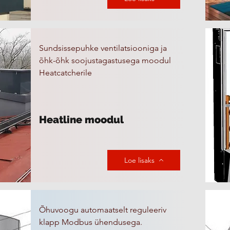
Sundsissepuhke ventilatsiooniga ja
õhk-õhk soojustagastusega moodul
Heatcatcherile
Heatline moodul
Loe lisaks
Õhuvoogu automaatselt reguleeriv
klapp Modbus ühendusega.