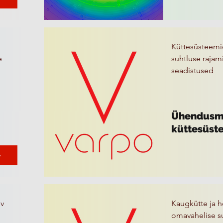
Küttesüsteemi
e
suhtluse rajam
seadistused
Ühendusm
küttesüst
iv
Kaugkütte ja 
omavahelise su